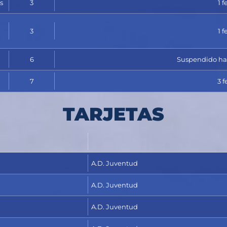
s
3
1 f
3
1 f
6
Suspendido hast
7
3 f
TARJETAS
A.D. Juventud
A.D. Juventud
A.D. Juventud