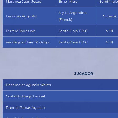
Martinez Juan Jesus
Bme. Mitre
Semifinale
S. y D. Argentino
Lancoski Augusto
Octavos
(Franck)
Ferrero Jonas Ian
Santa Clara F.B.C.
N° 11
Vaudagna Efrain Rodrigo
Santa Clara F.B.C.
N° 11
JUGADOR
Bachmeier Agustin Walter
Cristaldo Diego Leonel
Donnet Tomás Agustin