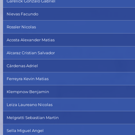
Garelick Gonzalo Gabriel
Nievas Facundo
Rossler Nicolas
Acosta Alexander Matias
Alcaraz Cristian Salvador
Cárdenas Adriel
Ferreyra Kevin Matias
Klempnow Benjamin
Leiza Laureano Nicolas
Melgratti Sebastian Martin
Sella Miguel Angel