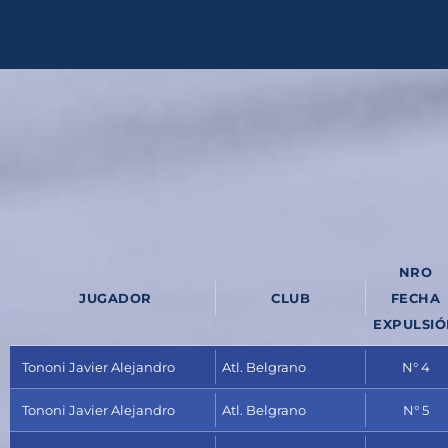
Ir
al
contenido
NRO
JUGADOR
CLUB
FECHA
EXPULSI
Tononi Javier Alejandro
Atl. Belgrano
N° 4
Tononi Javier Alejandro
Atl. Belgrano
N° 5