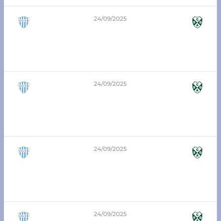
24/09/2025
0
-
2
8va división - Zona Norte
Deportivo Elisa vs Alumni Laguna Paiva
24/09/2025
0
-
1
7ma división - Zona Norte
Deportivo Elisa vs Alumni Laguna Paiva
24/09/2025
1
-
3
5ta división - Zona Norte
Deportivo Elisa vs Alumni Laguna Paiva
24/09/2025