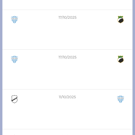
Deportivo Elisa vs D.F. Sarmiento
17/10/2025
0
-
0
3era división - Zona Norte
Deportivo Elisa vs Unión de Esperanza
17/10/2025
6
-
1
1era división - Zona Norte
Deportivo Elisa vs Unión de Esperanza
11/10/2025
1
-
0
8va división - Zona Norte
Unión de Santo Domingo vs Deportivo Elisa