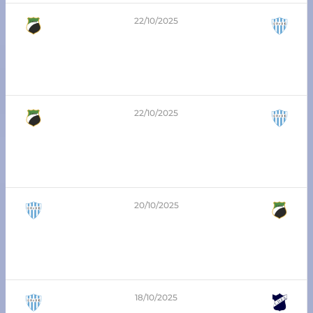
22/10/2025
0
-
1
8va división - Zona Norte
Unión de Esperanza Jrs vs Deportivo Elisa
22/10/2025
0
-
1
7ma división - Zona Norte
Unión de Esperanza Jrs vs Deportivo Elisa
20/10/2025
0
-
4
Senior - Zona Norte
Deportivo Elisa vs Unión de Esperanza
18/10/2025