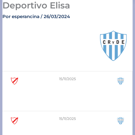
Deportivo Elisa
Ir
al
Por
esperancina
/
26/03/2024
contenido
15/11/2025
0
-
1
5ta división - Zona Norte
Libertad de Nelson vs Deportivo Elisa
15/11/2025
2
-
1