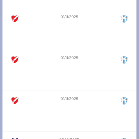
Juventud L.P. vs Deportivo Elisa
01/11/2025
3
-
0
6ta división - Zona Norte
Juventud L.P. vs Deportivo Elisa
01/11/2025
1
-
0
8va división - Zona Norte
Juventud L.P. vs Deportivo Elisa
01/11/2025
2
-
4
7ma división - Zona Norte
Juventud L.P. vs Deportivo Elisa