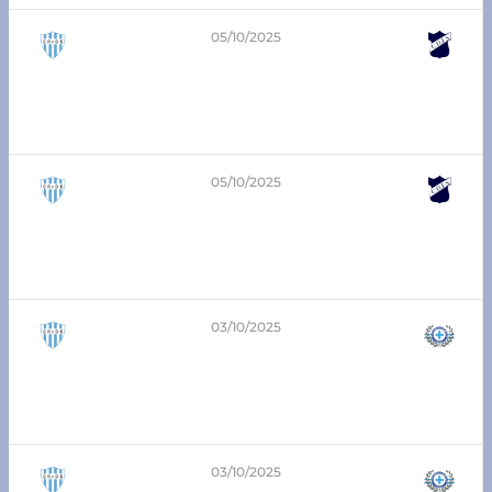
05/10/2025
0
-
1
3era división - Zona Norte
Deportivo Elisa vs D.F. Sarmiento
05/10/2025
2
-
1
1era división - Zona Norte
Deportivo Elisa vs D.F. Sarmiento
03/10/2025
1
-
1
8va división - Zona Norte
Deportivo Elisa vs Tiro Federal
03/10/2025