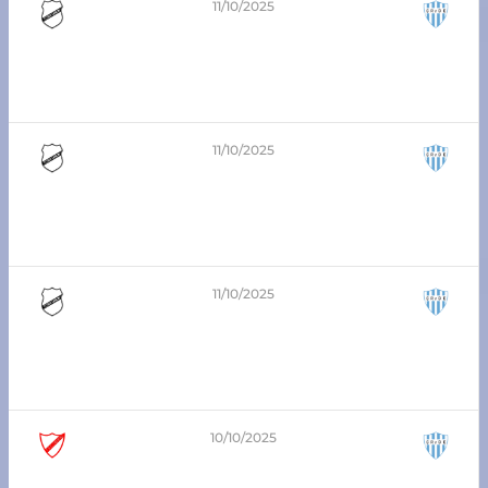
11/10/2025
3
-
0
7ma división - Zona Norte
Unión de Santo Domingo vs Deportivo Elisa
11/10/2025
1
-
0
5ta división - Zona Norte
Unión de Santo Domingo vs Deportivo Elisa
11/10/2025
0
-
3
6ta división - Zona Norte
Unión de Santo Domingo vs Deportivo Elisa
10/10/2025
0
-
0