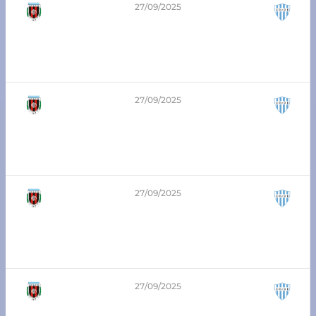
27/09/2025
1
-
0
8va división - Zona Norte
San Martin de Progreso vs Deportivo Elisa
27/09/2025
1
-
0
7ma división - Zona Norte
San Martin de Progreso vs Deportivo Elisa
27/09/2025
2
-
1
5ta división - Zona Norte
San Martin de Progreso vs Deportivo Elisa
27/09/2025
1
-
0