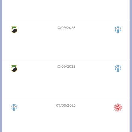
5ta división - Zona Norte
Unión de Esperanza vs Deportivo Elisa
10/09/2025
2
-
0
6ta división - Zona Norte
Unión de Esperanza vs Deportivo Elisa
10/09/2025
1
-
0
8va división - Zona Norte
Unión de Esperanza vs Deportivo Elisa
07/09/2025
1
-
2
3era división - Zona Norte
Deportivo Elisa vs Bartolomé Mitre