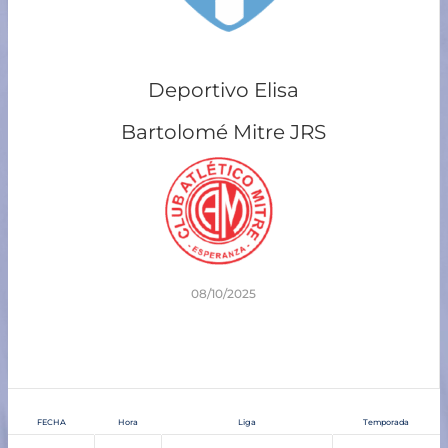
Deportivo Elisa
Bartolomé Mitre JRS
08/10/2025
3
-
0
Tiempo completo
FECHA
Hora
Liga
Temporada
08/10/2025
8:00 pm
8va división - Zona Norte
Clausura 2025