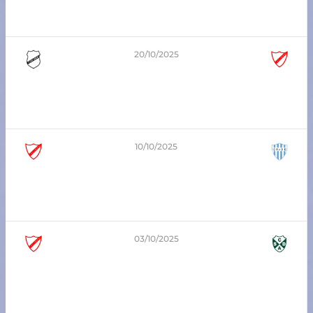
Senior - Zona Norte
Libertad Nelson A vs Boca de Nelson
20/10/2025
2
-
4
Senior - Zona Norte
Unión de Santo Domingo vs Libertad Nelson A
10/10/2025
0
-
0
Senior - Zona Norte
Libertad Nelson A vs Deportivo Elisa
03/10/2025
0
-
1
Senior - Zona Norte
Libertad Nelson A vs Alumni Laguna Paiva