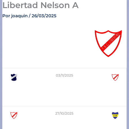
Libertad Nelson A
Ir
al
Por
joaquin
/
26/03/2025
contenido
03/11/2025
2
-
2
Senior - Zona Norte
D.F. Sarmiento vs Libertad Nelson A
27/10/2025
1
-
1