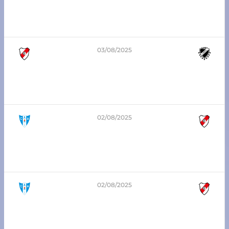
3era división – Zona Sur
Atlético Franck vs Sportivo del Norte
03/08/2025
2
-
2
1era división – Zona Sur
Atlético Franck vs Sportivo del Norte
02/08/2025
0
-
5
8va división – Zona Sur
Argentino de López vs Atlético Franck
02/08/2025
4
-
2
5ta división – Zona Sur
Argentino de López vs Atlético Franck