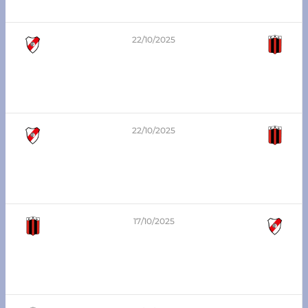
Atlético Franck vs Libertad SJN
22/10/2025
2
-
0
8va división – Zona Sur
Atlético Franck vs Libertad SJN
22/10/2025
4
-
1
6ta división – Zona Sur
Atlético Franck vs Libertad SJN
17/10/2025
1
-
1
3era división – Zona Sur
Libertad SJN vs Atlético Franck