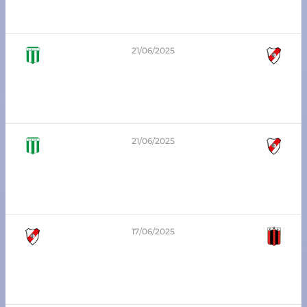
Unión Progresista vs Atlético Franck
21/06/2025
0
-
4
6ta división – Zona Sur
Unión Progresista vs Atlético Franck
21/06/2025
5
-
1
8va división – Zona Sur
Unión Progresista vs Atlético Franck
17/06/2025
1
-
2
3era división – Apertura
Atlético Franck vs Libertad SJN