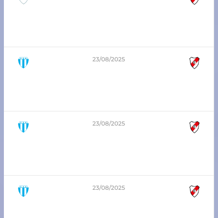
1
-
2
1era división – Zona Sur
Santa Clara vs Atlético Franck
23/08/2025
0
-
7
7ma división – Zona Sur
Argentino SC jrs vs Atlético Franck
23/08/2025
1
-
5
8va división – Zona Sur
Argentino SC jrs vs Atlético Franck
23/08/2025
1
-
1
5ta división – Zona Sur