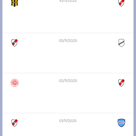
10/11/2025
4
-
0
6ta división – Zona Sur
Atlético Pilar vs Atlético Franck
05/11/2025
2
-
1
3era División Playoffs
Atlético Franck vs Unión de Santo Domingo
02/11/2025
2
-
1
1era División - Playoffs
Bartolomé Mitre vs Atlético Franck
01/11/2025
2
-
1