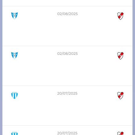
02/08/2025
0
-
5
7ma división – Zona Sur
Argentino de López vs Atlético Franck
02/08/2025
0
-
3
6ta división – Zona Sur
Argentino de López vs Atlético Franck
20/07/2025
1
-
2
3era división – Zona Sur
Argentino San Carlos vs Atlético Franck
20/07/2025