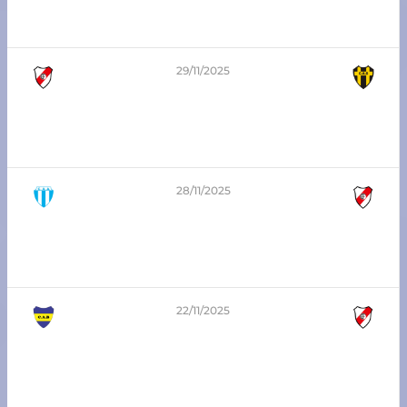
3era División Playoffs
Atlético Franck vs Argentino San Carlos
29/11/2025
1 (4)
-
(3) 1
8va-division-playoffs
Atlético Franck vs Sarmiento de Humboldt
28/11/2025
0
-
0
3era División Playoffs
Argentino San Carlos vs Atlético Franck
22/11/2025
2
-
2
6ta-division-playoffs
Boca de Nelson vs Atlético Franck