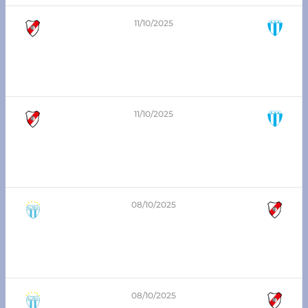
11/10/2025
1
-
1
8va división – Zona Sur
Atlético Franck vs Argentino San Carlos
11/10/2025
2
-
1
6ta división – Zona Sur
Atlético Franck vs Argentino San Carlos
08/10/2025
0
-
1
7ma división – Zona Sur
San Lorenzo Inicial vs Atlético Franck
08/10/2025