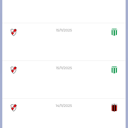
0
-
1
5ta división – Zona Sur
Atlético Franck vs Unión Progresista
15/11/2025
2
-
2
8va división – Zona Sur
Atlético Franck vs Unión Progresista
15/11/2025
1
-
0
6ta división – Zona Sur
Atlético Franck vs Unión Progresista
14/11/2025
2
-
0
3era División Playoffs