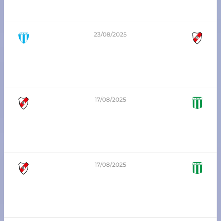
Argentino SC jrs vs Atlético Franck
23/08/2025
0
-
5
6ta división – Zona Sur
Argentino SC jrs vs Atlético Franck
17/08/2025
0
-
0
3era división – Zona Sur
Atlético Franck vs Unión Progresista
17/08/2025
1
-
1
1era división – Zona Sur
Atlético Franck vs Unión Progresista