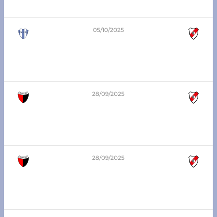
Argentino de Franck vs Atlético Franck
05/10/2025
0
-
2
1era división – Zona Sur
Argentino de Franck vs Atlético Franck
28/09/2025
1
-
2
3era división – Zona Sur
Central San Carlos vs Atlético Franck
28/09/2025
1
-
0
1era división – Zona Sur
Central San Carlos vs Atlético Franck