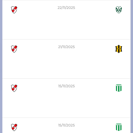
22/11/2025
1
-
0
8va-division-playoffs
Atlético Franck vs Alumni Laguna Paiva
21/11/2025
0 (5)
-
(3) 0
3era División Playoffs
Atlético Franck vs Atlético Pilar
15/11/2025
0
-
3
7ma división – Zona Sur
Atlético Franck vs Unión Progresista
15/11/2025