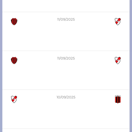
Atlético Franck vs A.D. Juventud
11/09/2025
0
-
1
3era división – Zona Sur
A.D. Juventud vs Atlético Franck
11/09/2025
0
-
0
1era división – Zona Sur
A.D. Juventud vs Atlético Franck
10/09/2025
4
-
0
7ma división – Zona Sur
Atlético Franck vs Libertad SJN jrs