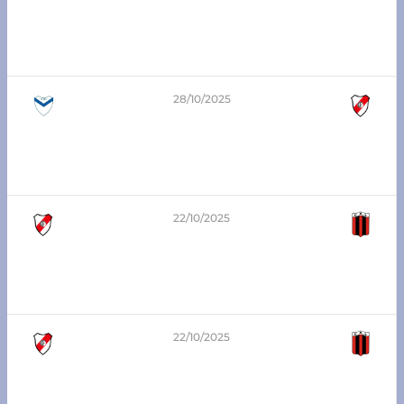
0
-
1
8va división – Zona Sur
Santa Clara vs Atlético Franck
28/10/2025
0
-
5
6ta división – Zona Sur
Santa Clara vs Atlético Franck
22/10/2025
3
-
2
7ma división – Zona Sur
Atlético Franck vs Libertad SJN
22/10/2025
0
-
1
5ta división – Zona Sur