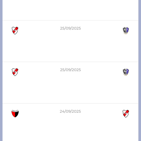
6ta división – Zona Sur
Argentino de Franck vs Atlético Franck
25/09/2025
6
-
1
3era división – Zona Sur
Atlético Franck vs Belgrano Sa Pereira
25/09/2025
2
-
1
1era división – Zona Sur
Atlético Franck vs Belgrano Sa Pereira
24/09/2025
4
-
5
7ma división – Zona Sur
Central San Carlos vs Atlético Franck