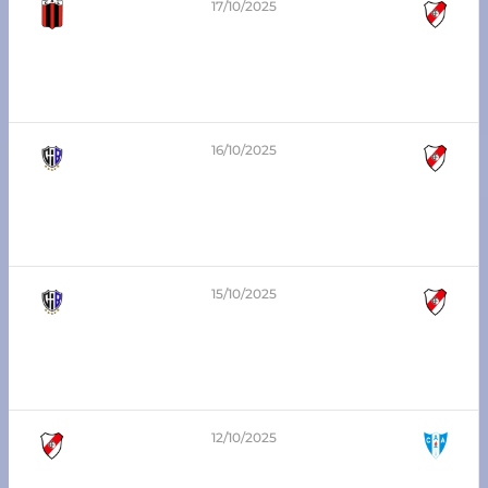
17/10/2025
4
-
1
1era división – Zona Sur
Libertad SJN vs Atlético Franck
16/10/2025
1
-
4
5ta división – Zona Sur
Belgrano Sa Pereira vs Atlético Franck
15/10/2025
1
-
3
6ta división – Zona Sur
Belgrano Sa Pereira vs Atlético Franck
12/10/2025
1
-
0