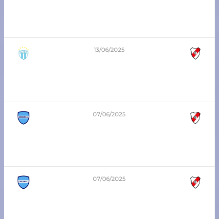
4
-
2
8va división – Zona Sur
Atlético Franck vs Atlético Pilar
13/06/2025
2
-
3
3era división – Apertura
San Lorenzo vs Atlético Franck
07/06/2025
0
-
4
7ma división – Zona Sur
Crecer FC vs Atlético Franck
07/06/2025
0
-
1
6ta división – Zona Sur
Crecer FC vs Atlético Franck