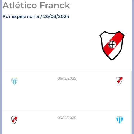
Atlético Franck
Ir
al
Por
esperancina
/
26/03/2024
contenido
06/12/2025
3
-
1
8va-division-playoffs
San Lorenzo vs Libertad SJN
05/12/2025
6
-
0