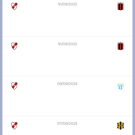
10/09/2025
8
-
0
8va división – Zona Sur
Atlético Franck vs Libertad SJN jrs
10/09/2025
2
-
0
6ta división – Zona Sur
Atlético Franck vs Libertad SJN jrs
09/09/2025
2:00 pm
6ta división – Zona Sur
Atlético Franck vs San Lorenzo
07/09/2025
1
-
0