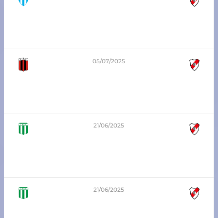
1
-
0
1era división – Zona Sur
Argentino San Carlos vs Atlético Franck
05/07/2025
2
-
1
3era división – Apertura
Libertad SJN vs Atlético Franck
21/06/2025
2
-
1
7ma división – Zona Sur
Unión Progresista vs Atlético Franck
21/06/2025
0
-
2
5ta división – Zona Sur