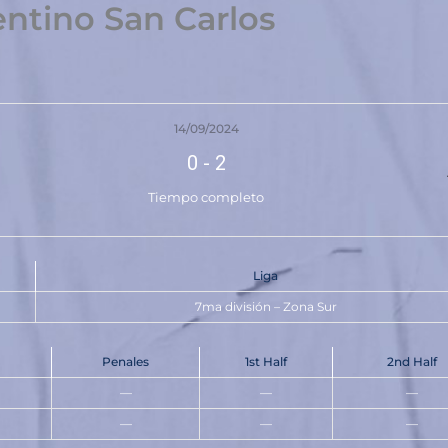
entino San Carlos
14/09/2024
0
-
2
Tiempo completo
Liga
7ma división – Zona Sur
Penales
1st Half
2nd Half
—
—
—
—
—
—