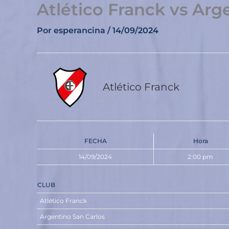
Atlético Franck vs Arg
Ir
al
Por
esperancina
/
14/09/2024
contenido
Atlético Franck
FECHA
Hora
14/09/2024
2:00 pm
CLUB
Atlético Franck
Argentino San Carlos