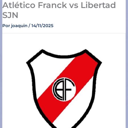
Atlético Franck vs Libertad
Ir
al
SJN
contenido
Por
joaquin
/
14/11/2025