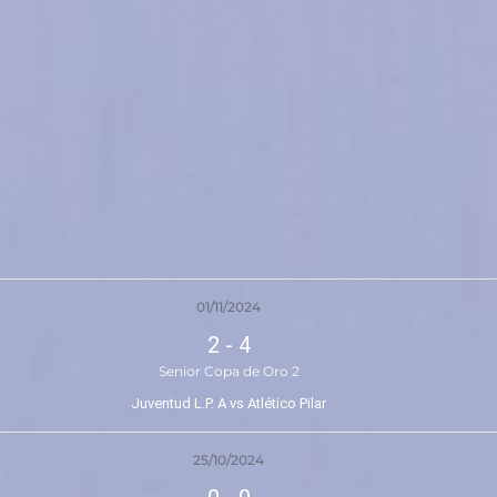
01/11/2024
2
-
4
Senior Copa de Oro 2
Juventud L.P. A vs Atlético Pilar
25/10/2024