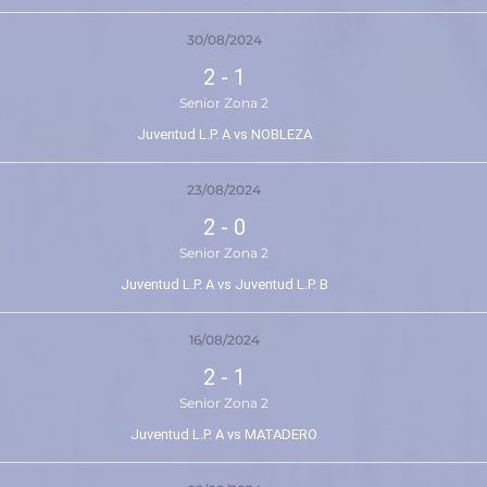
30/08/2024
2
-
1
Senior Zona 2
Juventud L.P. A vs NOBLEZA
23/08/2024
2
-
0
Senior Zona 2
Juventud L.P. A vs Juventud L.P. B
16/08/2024
2
-
1
Senior Zona 2
Juventud L.P. A vs MATADERO