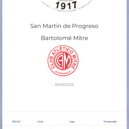
San Martin de Progreso
Bartolomé Mitre
28/03/2025
3
-
1
Tiempo completo
FECHA
Hora
Liga
Temporada
28/03/2025
8:00 pm
Senior - Zona Norte
Apertura 2025