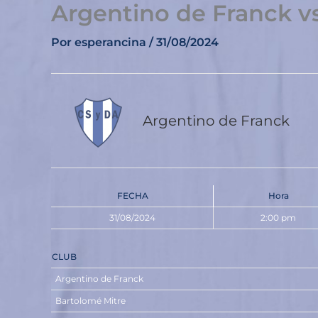
Argentino de Franck v
Ir
al
Por
esperancina
/
31/08/2024
contenido
Argentino de Franck
FECHA
Hora
31/08/2024
2:00 pm
CLUB
Argentino de Franck
Bartolomé Mitre