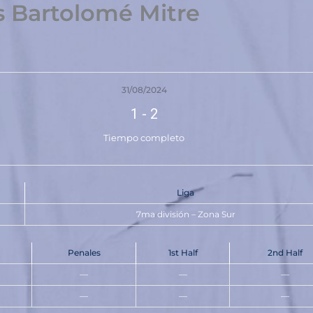
s Bartolomé Mitre
31/08/2024
1
-
2
Tiempo completo
Liga
7ma división – Zona Sur
Penales
1st Half
2nd Half
—
—
—
—
—
—