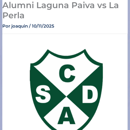
Alumni Laguna Paiva vs La
Ir
al
Perla
contenido
Por
joaquin
/
10/11/2025