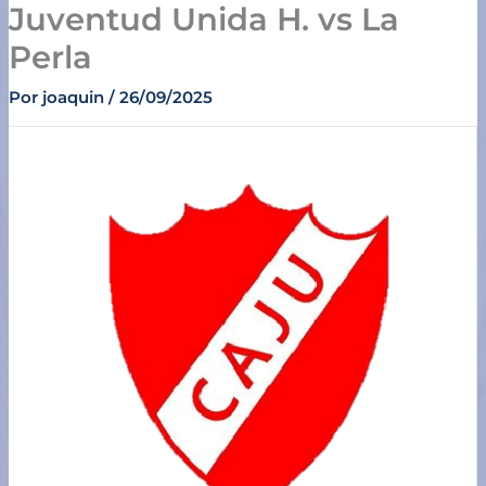
Juventud Unida H. vs La
Ir
al
Perla
contenido
Por
joaquin
/
26/09/2025