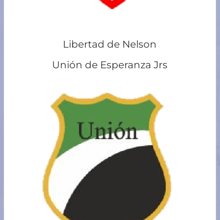
Libertad de Nelson
Unión de Esperanza Jrs