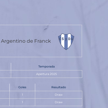
Argentino de Franck
Temporada
Apertura 2025
Goles
Resultado
1
Draw
1
Draw