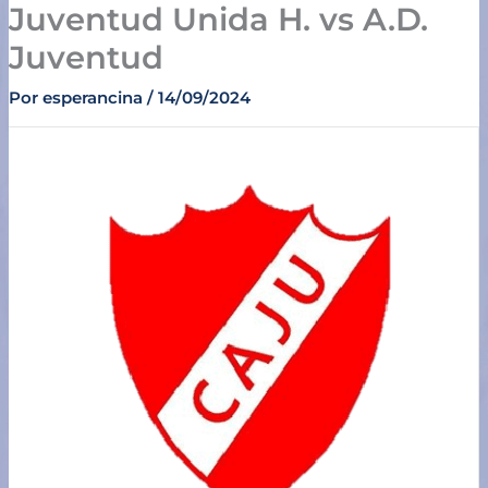
Juventud Unida H. vs A.D.
Ir
al
Juventud
contenido
Por
esperancina
/
14/09/2024