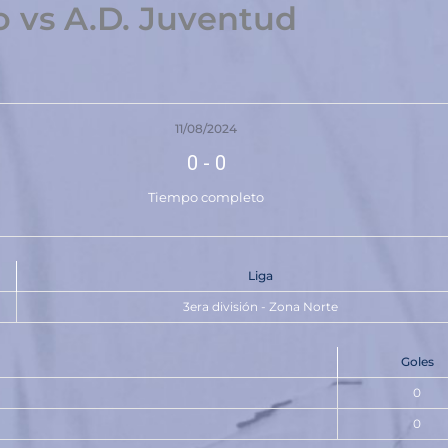
o vs A.D. Juventud
11/08/2024
0
-
0
Tiempo completo
Liga
3era división - Zona Norte
Goles
0
0