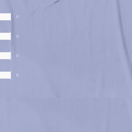
0
0
0
0