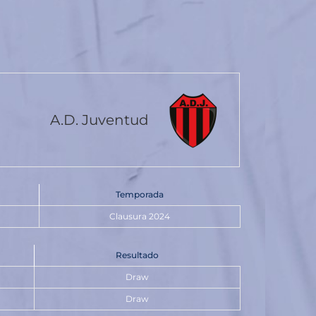
A.D. Juventud
Temporada
Clausura 2024
Resultado
Draw
Draw