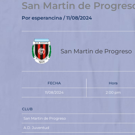
San Martin de Progres
Ir
al
Por
esperancina
/
11/08/2024
contenido
San Martin de Progreso
FECHA
Hora
11/08/2024
2:00 pm
CLUB
San Martin de Progreso
A.D. Juventud