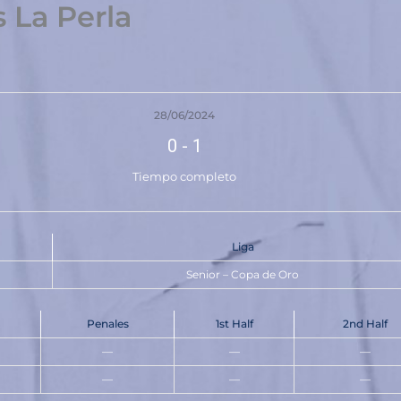
 La Perla
28/06/2024
0
-
1
Tiempo completo
Liga
Senior – Copa de Oro
Penales
1st Half
2nd Half
—
—
—
—
—
—