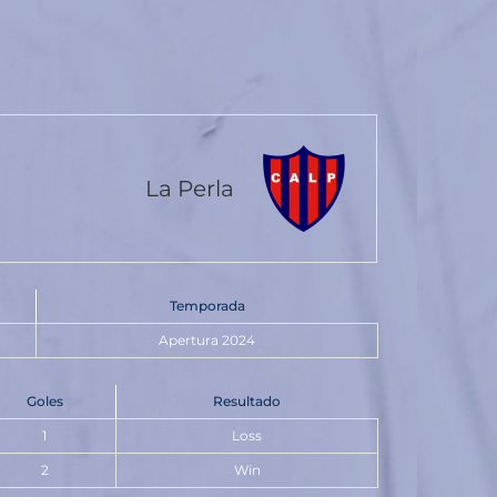
La Perla
Temporada
Apertura 2024
Goles
Resultado
1
Loss
2
Win