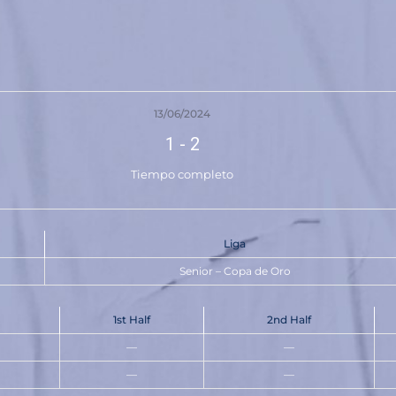
13/06/2024
1
-
2
Tiempo completo
Liga
Senior – Copa de Oro
1st Half
2nd Half
—
—
—
—