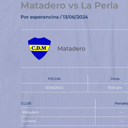
Matadero vs La Perla
Ir
al
Por
esperancina
/
13/06/2024
contenido
Matadero
FECHA
Hora
13/06/2024
9:00 pm
CLUB
Penales
Matadero
—
La Perla
—