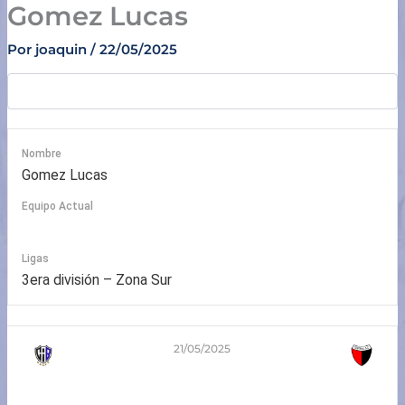
Gomez Lucas
Ir
al
Por
joaquin
/
22/05/2025
contenido
Nombre
Gomez Lucas
Equipo Actual
Belgrano Sa Pereira
Ligas
3era división – Zona Sur
21/05/2025
1
-
8
3era división – Zona Sur